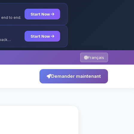
Start Now
 end to end.
Start Now
yback
Français
Demander maintenant