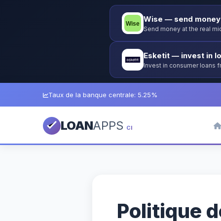
Wise — send money 
Send money at the real mid
Esketit — invest in l
Invest in consumer loans 
guarantee.
Taux de la banque centrale: 5.25%
LOAN
APPS
CI
Politique d